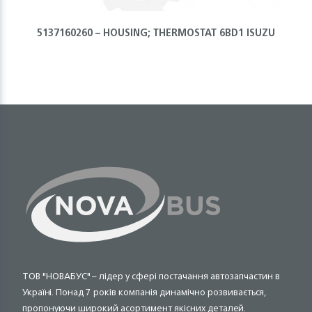
5137160260 – HOUSING; THERMOSTAT 6BD1 ISUZU
ТОВ "НОВАБУС" – лідер у сфері постачання автозапчастин в
Україні. Понад 7 років компанія динамічно розвивається,
пропонуючи широкий асортимент якісних деталей.