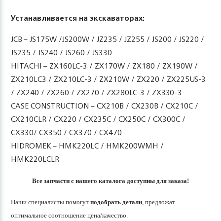
Устанавливается на экскаваторах:
JCB – JS175W /JS200W / JZ235 / JZ255 / JS200 / JS220 /
JS235 / JS240 / JS260 / JS330
HITACHI – ZX160LC-3 / ZX170W / ZX180 / ZX190W /
ZX210LC3 / ZX210LC-3 / ZX210W / ZX220 / ZX225US-3
/ ZX240 / ZX260 / ZX270 / ZX280LC-3 / ZX330-3
CASE CONSTRUCTION – CX210B / CX230B / CX210C /
CX210CLR / CX220 / CX235C / CX250C / CX300C /
CX330/ CX350 / CX370 / CX470
HIDROMEK – HMK220LC / HMK200WMH /
HMK220LCLR
Все запчасти с нашего каталога доступны для заказа!
Наши специалисты помогут
подобрать детали
, предложат
оптимальное соотношение цена/качество.