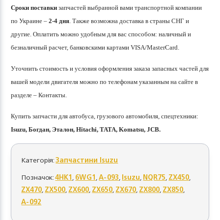
Сроки поставки
запчастей выбранной вами транспортной компании
по Украине –
2-4 дня
. Также возможна доставка в страны СНГ и
другие. Оплатить можно удобным для вас способом: наличный и
безналичный расчет, банковскими картами VISA/MasterCard.
Уточнить стоимость и условия оформления заказа запасных частей для
вашей модели двигателя можно по телефонам указанным на сайте в
разделе – Контакты.
Купить запчасти для автобуса, грузового автомобиля, спецтехники:
Isuzu, Богдан, Эталон, Hitachi, ТАТА, Komatsu, JCB.
Категорія:
Запчастини Isuzu
Позначок:
4HK1
,
6WG1
,
A-093
,
Isuzu
,
NQR75
,
ZX450
,
ZX470
,
ZX500
,
ZX600
,
ZX650
,
ZX670
,
ZX800
,
ZX850
,
А-092