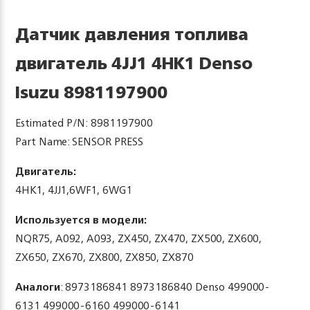
Датчик давления топлива
двигатель 4JJ1 4HK1 Denso
Isuzu 8981197900
Estimated P/N: 8981197900
Part Name: SENSOR PRESS
Двигатель:
4HK1, 4JJ1,6WF1, 6WG1
Используется в модели:
NQR75, A092, A093, ZX450, ZX470, ZX500, ZX600,
ZX650, ZX670, ZX800, ZX850, ZX870
Аналоги
: 8973186841 8973186840 Denso 499000-
6131 499000-6160 499000-6141