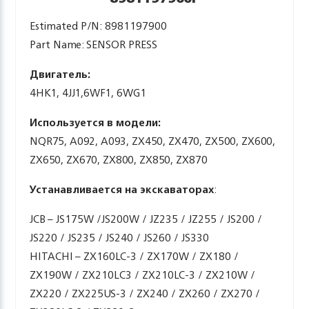
Estimated P/N: 8981197900
Part Name: SENSOR PRESS
Двигатель:
4HK1, 4JJ1,6WF1, 6WG1
Используется в модели:
NQR75, A092, A093, ZX450, ZX470, ZX500, ZX600,
ZX650, ZX670, ZX800, ZX850, ZX870
Устанавливается на экскаваторах
:
JCB – JS175W /JS200W / JZ235 / JZ255 / JS200 /
JS220 / JS235 / JS240 / JS260 / JS330
HITACHI – ZX160LC-3 / ZX170W / ZX180 /
ZX190W / ZX210LC3 / ZX210LC-3 / ZX210W /
ZX220 / ZX225US-3 / ZX240 / ZX260 / ZX270 /