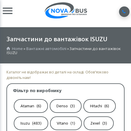
Запчастини до вантажівок ISUZU
Home
»
Вантажні автомобілі
» Запчастини до вантажівок
ISUZU
Каталог не відображає всі деталі на складі. Обов'язково
дзвоніть нам!
Фільтр по виробнику
Ataman
(6)
Denso
(3)
Hitachi
(6)
Isuzu
(483)
Vitano
(1)
Zexel
(3)