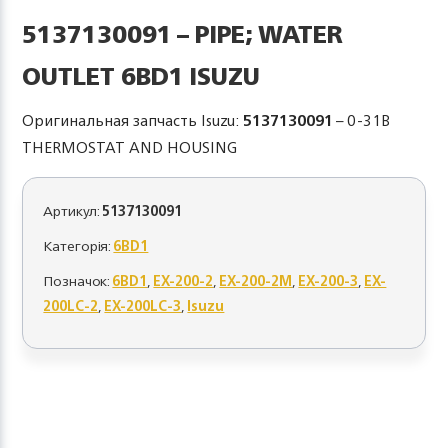
5137130091 – PIPE; WATER
OUTLET 6BD1 ISUZU
Оригинальная запчасть Isuzu:
5137130091
– 0-31B
THERMOSTAT AND HOUSING
Артикул:
5137130091
Категорія:
6BD1
Позначок:
6BD1
,
EX-200-2
,
EX-200-2M
,
EX-200-3
,
EX-
200LC-2
,
EX-200LC-3
,
Isuzu