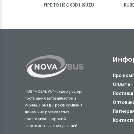
PIPE TO HSG 6BD1 ISUZU
RUBB
Инфо
Про ком
Оплата і
ТОВ "НОВАБУС" – лідер у сфері
Поставщ
постачання автозапчастин в
Оптовик
Україні. Понад 7 років компанія
Патнера
динамічно розвивається,
пропонуючи широкий
Контакт
асортимент якісних деталей.