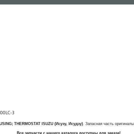
200LC-3
USING; THERMOSTAT
ISUZU (Исузу, Исудзу)
. Запасная часть оригиналь
Все запчасти с нашего каталога доступны для заказа!