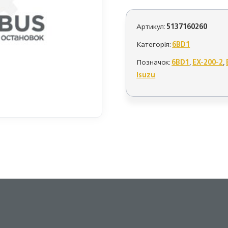
Артикул:
5137160260
Категорія:
6BD1
Позначок:
6BD1
,
EX-200-2
,
Isuzu