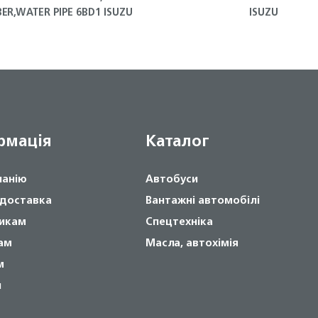
ER,WATER PIPE 6BD1 ISUZU
ISUZU
рмація
Каталог
панію
Автобуси
 доставка
Вантажні автомобілі
икам
Спецтехніка
ам
Масла, автохімія
м
и