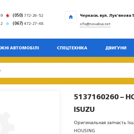
69
(050)
772-26-52
Черкаси, вул. Лук'янова 
32
(067)
472-27-48
ofis@novabus.net
ЖНІ АВТОМОБІЛІ
СПЕЦТЕХНІКА
ДВИГУНИ
5137160260 – H
ISUZU
Оригинальная запчасть Isu
HOUSING