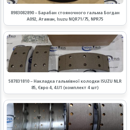
8983082890 – Барабан стояночного гальма Богдан
А092, Атаман, Isuzu NQR71/75, NPR75
587831810 – Накладка гальмівної колодки ISUZU NLR
85, Євро 4, 4JJ1 (комплект 4 шт)