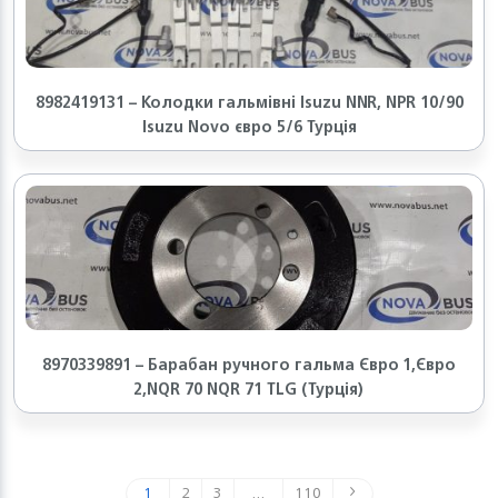
8982419131 – Колодки гальмівні Isuzu NNR, NPR 10/90
Isuzu Novo євро 5/6 Турція
8970339891 – Барабан ручного гальма Євро 1,Євро
2,NQR 70 NQR 71 TLG (Турція)
1
2
3
…
110