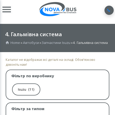
4. Гальмівна система
Home
»
Автобуси
»
Запчастини Isuzu
» 4. Гальмівна система
Каталог не відображає всі деталі на складі. Обов'язково
дзвоніть нам!
Фільтр по виробнику
Isuzu
(11)
Фільтр за типом