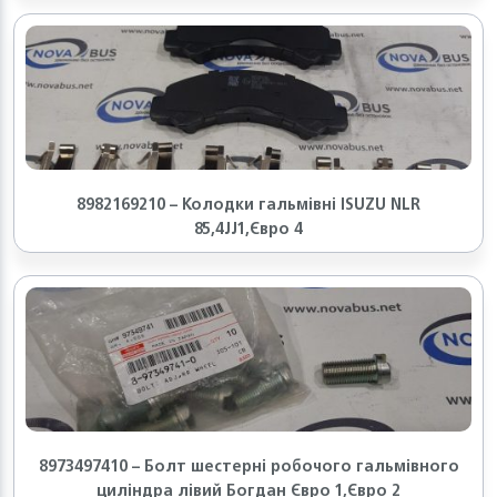
8982169210 – Колодки гальмівні ISUZU NLR
85,4JJ1,Євро 4
8973497410 – Болт шестерні робочого гальмівного
циліндра лівий Богдан Євро 1,Євро 2