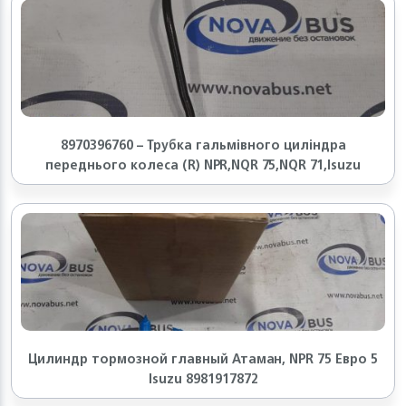
8970396760 – Трубка гальмівного циліндра
переднього колеса (R) NPR,NQR 75,NQR 71,Isuzu
Цилиндр тормозной главный Атаман, NPR 75 Евро 5
Isuzu 8981917872