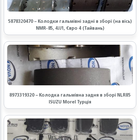
5878320470 – Колодки гальмівні задні в зборі (на вісь)
NMR-85, 4JJ1, Євро 4 (Тайвань)
8973319320 – Колодка гальмівна задня в зборі NLR85
ISUZU Morel Турція