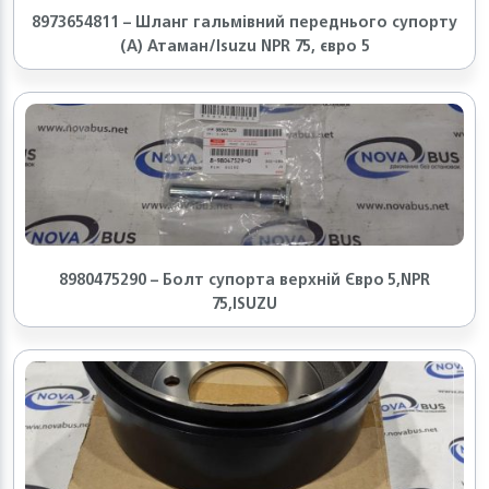
8973654811 – Шланг гальмівний переднього супорту
(A) Атаман/Isuzu NPR 75, євро 5
8980475290 – Болт супорта верхній Євро 5,NPR
75,ISUZU