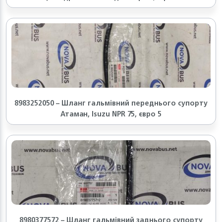
8983252050 – Шланг гальмівний переднього супорту
Атаман, Isuzu NPR 75, євро 5
8980377572 – Шланг гальмівний заднього супорту