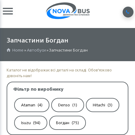
Запчастини Богдан
Home
»
Автобуси
» Запчастини Богдан
Каталог не відображає всі деталі на складі. Обов'язково
дзвоніть нам!
Фільтр по виробнику
Ataman
(4)
Denso
(1)
Hitachi
(3)
Isuzu
(94)
Богдан
(75)