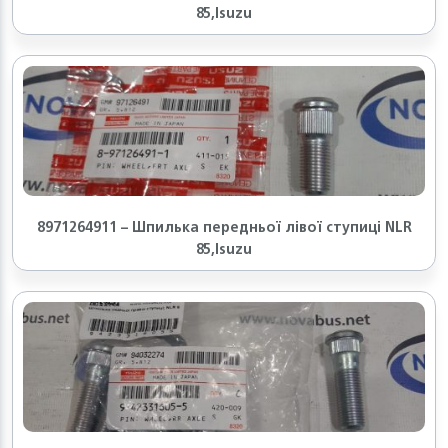
85,Isuzu
8971264911 – Шпилька передньої лівої ступиці NLR
85,Isuzu