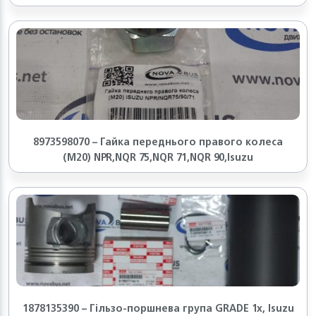
8973598070 – Гайка переднього правого колеса
(М20) NPR,NQR 75,NQR 71,NQR 90,Isuzu
1878135390 – Гільзо-поршнева група GRADE 1x, Isuzu