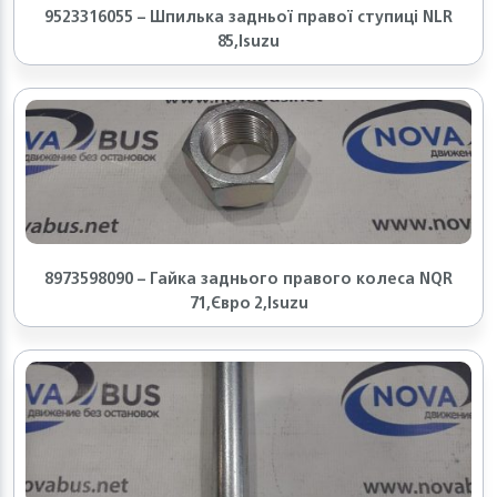
9523316055 – Шпилька задньої правої ступиці NLR
85,Isuzu
8973598090 – Гайка заднього правого колеса NQR
71,Євро 2,Isuzu