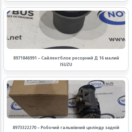
8971846991 – Сайлентблок ресорний Д 16 малий
ISUZU
8973322270 – Робочий гальмівний циліндр задній