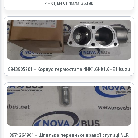
4HK1,6HK1 1878135390
8943905201 – Корпус термостата 4HK1,6HK1,6HE1 Isuzu
8971264901 – Шпилька передньої правої ступиці NLR