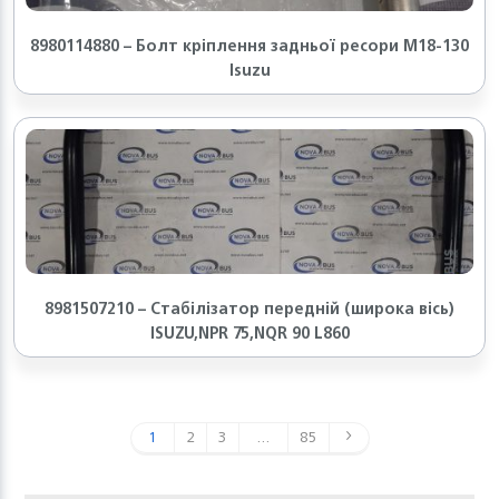
8980114880 – Болт кріплення задньої ресори М18-130
Isuzu
8981507210 – Стабілізатор передній (широка вісь)
ISUZU,NPR 75,NQR 90 L860
1
2
3
…
85