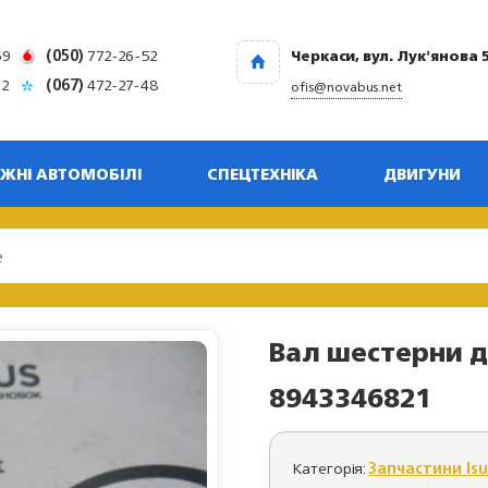
69
(050)
772-26-52
Черкаси, вул. Лук'янова 
32
(067)
472-27-48
ofis@novabus.net
ЖНІ АВТОМОБІЛІ
СПЕЦТЕХНІКА
ДВИГУНИ
Вал шестерни д
8943346821
Категорія:
Запчастини Is