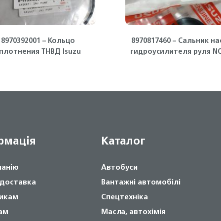
8970392001 – Кольцо
8970817460 – Сальник на
плотнения ТНВД Isuzu
гидроусилителя руля NQ
NQR71 Isuzu
рмація
Каталог
панію
Автобуси
 доставка
Вантажні автомобілі
икам
Спецтехніка
ам
Масла, автохімія