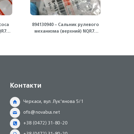
соса
894130940 – Сальник рулевого
R70,
механизма (верхний) NQR71
тер
Isuzu
Контакти
Черкаси, вул. Лук'янова 5/1
ofis@novabus.net
+38 (0472) 31-80-20
+38 (0472) 31-80-20