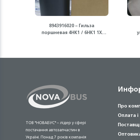
8943916020 – Гильза
поршневая 4HK1 / 6HK1 1X
у
ISUZU
Инфо
Про ком
Оплата і
ТОВ "НОВАБУС" – лідер у сфері
Поставщ
постачання автозапчастин в
Оптовик
Україні. Понад 7 років компанія