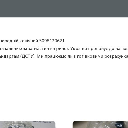
 передній конічний 5098120621.
ачальником запчастин на ринок України пропонує до вашої у
андартам (ДСТУ). Ми працюємо як з готівковими розрахункам