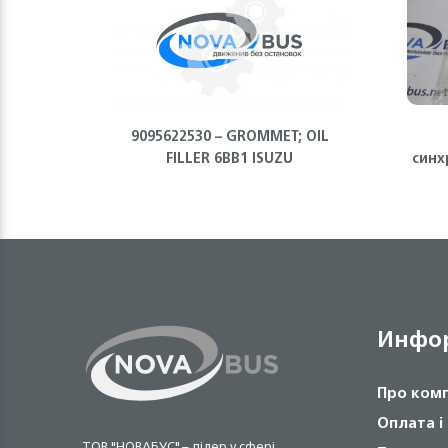
9095622530 – GROMMET; OIL
FILLER 6BB1 ISUZU
синх
и 
Инфо
Про ком
Оплата і
ТОВ "НОВАБУС" – лідер у сфері