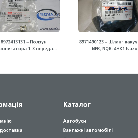
8972413131 – Ползун
8971490123 – Шланг ваку
ронизатора 1-3 передачи
NPR, NQR: 4HK1 Isuzu
заднего хода КПП MYY5T
рмація
Каталог
панію
Автобуси
 доставка
Вантажні автомобілі