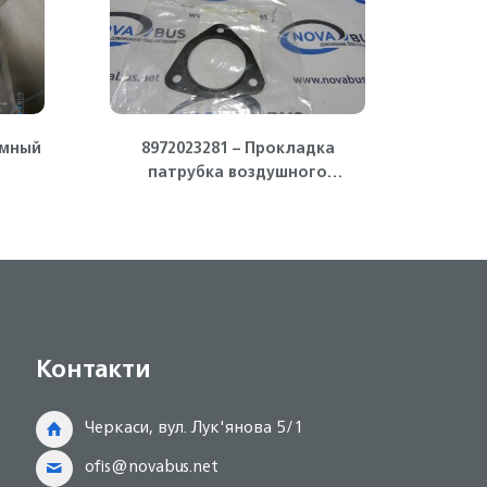
умный
8972023281 – Прокладка
897
патрубка воздушного
втор
турбины 4HG1-T, 4HK1 Isuzu
(игол
Контакти
Черкаси, вул. Лук'янова 5/1
ofis@novabus.net