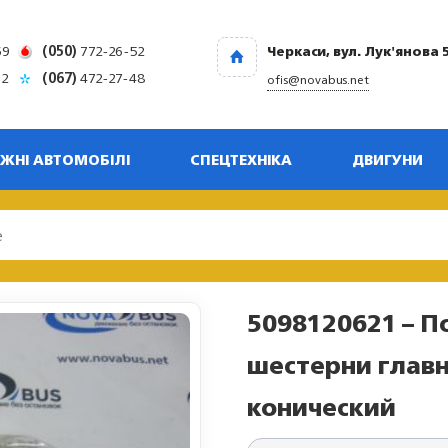
69
(050)
772-26-52
Черкаси, вул. Лук'янова 
32
(067)
472-27-48
ofis@novabus.net
ЖНІ АВТОМОБІЛІ
СПЕЦТЕХНІКА
ДВИГУНИ
5098120621 – 
шестерни глав
конический