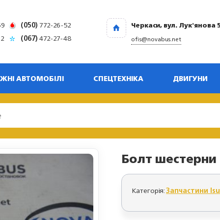
69
(050)
772-26-52
Черкаси, вул. Лук'янова 
32
(067)
472-27-48
ofis@novabus.net
ЖНІ АВТОМОБІЛІ
СПЕЦТЕХНІКА
ДВИГУНИ
Болт шестерни 
Категорія:
Запчастини Is