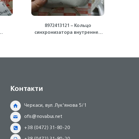
8972413121 – Кольцо
9095
синхронизатора внутреннее
uzu
4HG1, 4HG1-T, 4HK1 ISUZU
Контакти
Черкаси, вул. Лук'янова 5/1
ofis@novabus.net
+38 (0472) 31-80-20
+38 (0472) 31-80-20