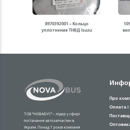
8970392001 – Кольцо
10
уплотнения ТНВД Isuzu
ви
Инфо
Про ком
Оплата і
ТОВ "НОВАБУС" – лідер у сфері
Поставщ
постачання автозапчастин в
Оптовик
Україні. Понад 7 років компанія