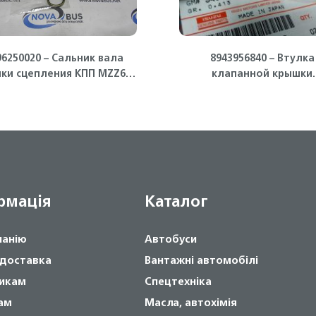
96250020 – Сальник вала
8943956840 – Втулка
лки сцепления КПП MZZ6
клапанной крышки
Isuzu
направляющая 4НК1 Is
рмація
Каталог
панію
Автобуси
 доставка
Вантажні автомобілі
икам
Спецтехніка
ам
Масла, автохімія