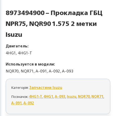
8973494900 – Прокладка ГБЦ
NPR75, NQR90 1.575 2 метки
Isuzu
Двигатель:
4НG1, 4HG1-Т
Используется в модели:
NQR70, NQR71, A-091, A-092, A-093
Категорія:
Запчастини Isuzu
Позначок:
4HG1-T
,
4НG1
,
A-093
,
Isuzu
,
NQR70
,
NQR71
,
А-091
,
А-092