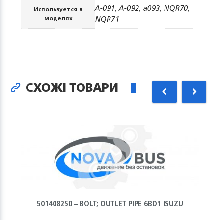
A-091, A-092, a093, NQR70,
Используется в
NQR71
моделях
СХОЖІ ТОВАРИ
501408250 – BOLT; OUTLET PIPE 6BD1 ISUZU