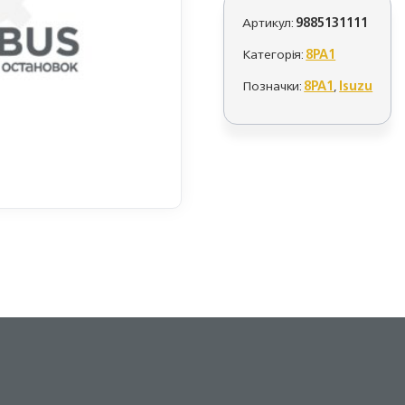
Артикул:
9885131111
Категорія:
8PA1
Позначки:
8PA1
,
Isuzu