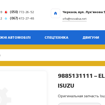
69
(050)
772-26-52
Черкаси, вул. Лук'янова 
32
(067)
472-27-48
ofis@novabus.net
ЖНІ АВТОМОБІЛІ
СПЕЦТЕХНІКА
ДВИГУНИ
9885131111 – EL
ISUZU
Оригинальная запчасть Isu