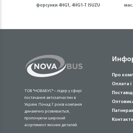
форсунки 4HG1, 4HG1-T ISUZU
мас
Инфо
Про ком
Оплата і
ТОВ "НОВАБУС" – лідер у сфері
Поставщ
постачання автозапчастин в
Оптовик
Україні. Понад 7 років компанія
Патнера
динамічно розвивається,
пропонуючи широкий
Контакт
асортимент якісних деталей.