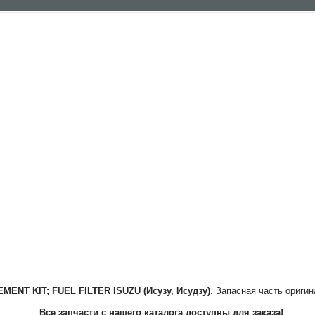
EMENT KIT; FUEL FILTER
ISUZU (Исузу, Исудзу)
. Запасная часть оригин
Все запчасти с нашего каталога доступны для заказа!