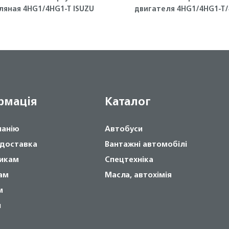
ляная 4HG1/4HG1-T ISUZU
двигателя 4HG1/4HG1-T/4HF1
ISUZU
рмація
Каталог
панію
Автобуси
 доставка
Вантажні автомобілі
икам
Спецтехніка
ам
Масла, автохімія
м
и