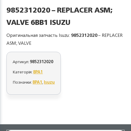
9852312020 – REPLACER ASM;
VALVE 6BB1 ISUZU
Оригинальная запчасть Isuzu:
9852312020
– REPLACER
ASM; VALVE
Артикул:
9852312020
Категорія:
8PA1
Позначки:
8PA1
,
Isuzu