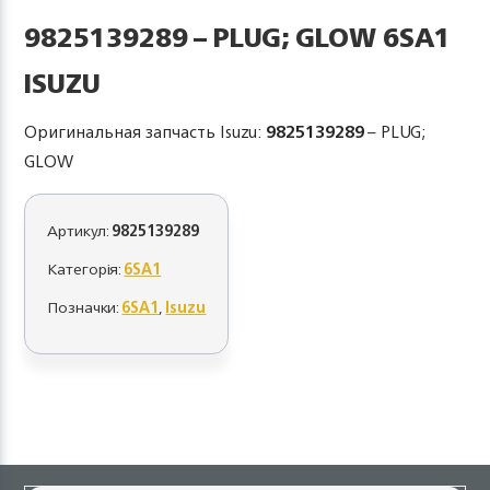
9825139289 – PLUG; GLOW 6SA1
ISUZU
Оригинальная запчасть Isuzu:
9825139289
– PLUG;
GLOW
Артикул:
9825139289
Категорія:
6SA1
Позначки:
6SA1
,
Isuzu