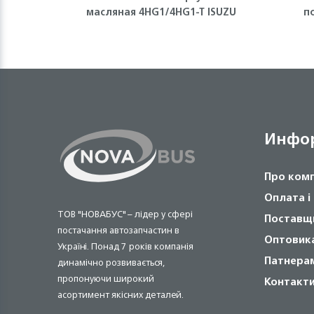
масляная 4HG1/4HG1-T ISUZU
п
Инфо
Про ком
Оплата і
ТОВ "НОВАБУС" – лідер у сфері
Поставщ
постачання автозапчастин в
Оптовик
Україні. Понад 7 років компанія
Патнера
динамічно розвивається,
пропонуючи широкий
Контакт
асортимент якісних деталей.