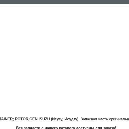
TAINER; ROTOR,GEN
ISUZU (Исузу, Исудзу)
. Запасная часть оригинальн
Все запчасти с нашего каталога доступны для заказа!