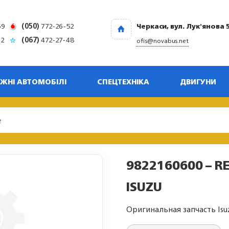
69
(050)
772-26-52
Черкаси, вул. Лук'янова 
32
(067)
472-27-48
ofis@novabus.net
ЖНІ АВТОМОБІЛІ
СПЕЦТЕХНІКА
ДВИГУНИ
9822160600 – R
ISUZU
Оригинальная запчасть Isu