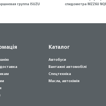
оршневая группа ISUZU
спидометра MZZ6U NQ
Isuzu
рмація
Каталог
панію
Автобуси
 доставка
Вантажні автомобілі
икам
Спецтехніка
ам
Масла, автохімія
м
и