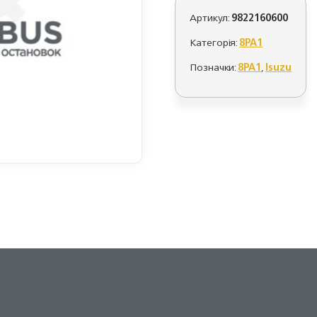
Артикул:
9822160600
Категорія:
8PA1
Позначки:
8PA1
,
Isuzu