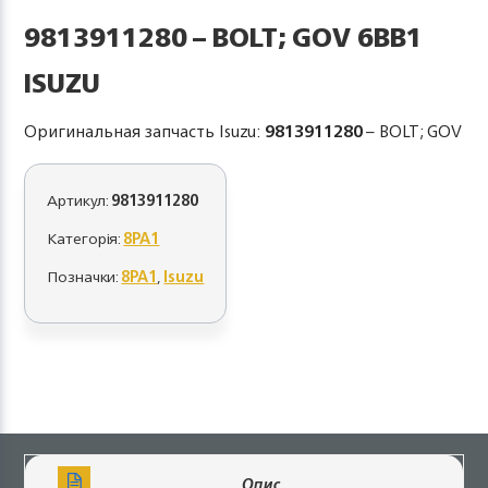
9813911280 – BOLT; GOV 6BB1
ISUZU
Оригинальная запчасть Isuzu:
9813911280
– BOLT; GOV
Артикул:
9813911280
Категорія:
8PA1
Позначки:
8PA1
,
Isuzu
Опис