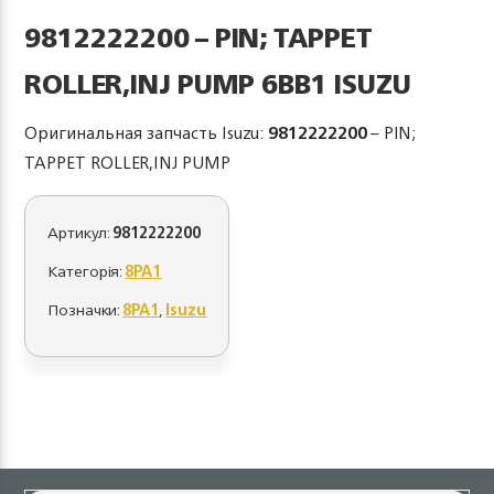
9812222200 – PIN; TAPPET
ROLLER,INJ PUMP 6BB1 ISUZU
Оригинальная запчасть Isuzu:
9812222200
– PIN;
TAPPET ROLLER,INJ PUMP
Артикул:
9812222200
Категорія:
8PA1
Позначки:
8PA1
,
Isuzu