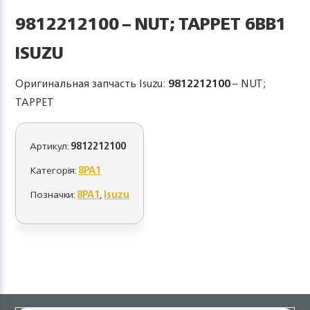
9812212100 – NUT; TAPPET 6BB1
ISUZU
Оригинальная запчасть Isuzu:
9812212100
– NUT;
TAPPET
Артикул:
9812212100
Категорія:
8PA1
Позначки:
8PA1
,
Isuzu