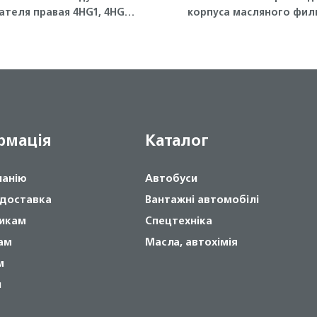
ателя правая 4HG1, 4HG1-
корпуса масляного фил
T ISUZU
(малое) Isuzu
рмація
Каталог
панію
Автобуси
 доставка
Вантажні автомобілі
икам
Спецтехніка
ам
Масла, автохімія
м
и