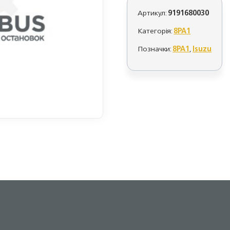
Артикул:
9191680030
Категорія:
8PA1
Позначки:
8PA1
,
Isuzu