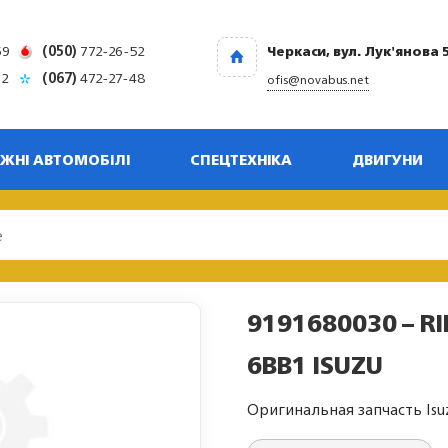
69
(050)
772-26-52
Черкаси, вул. Лук'янова 
32
(067)
472-27-48
ofis@novabus.net
ЖНІ АВТОМОБІЛІ
СПЕЦТЕХНІКА
ДВИГУНИ
9191680030 – R
6BB1 ISUZU
Оригинальная запчасть Isu