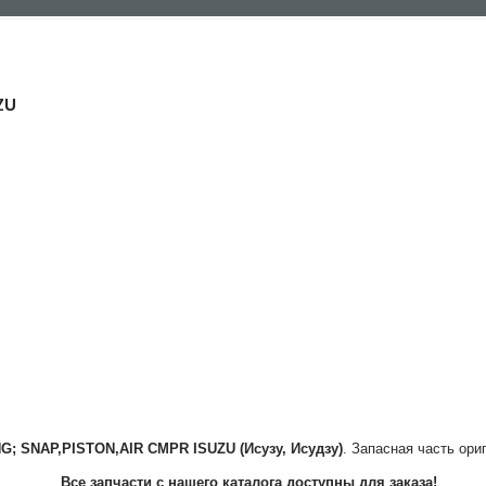
ZU
NG; SNAP,PISTON,AIR CMPR
ISUZU (Исузу, Исудзу)
. Запасная часть ори
Все запчасти с нашего каталога доступны для заказа!