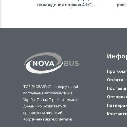
охлаждения поршня 4HK1,
двиг
6HK1 Isuzu
Инфо
Про ком
Оплата і
ТОВ "НОВАБУС" – лідер у сфері
Поставщ
постачання автозапчастин в
Оптовик
Україні. Понад 7 років компанія
Патнера
динамічно розвивається,
пропонуючи широкий
Контакт
асортимент якісних деталей.