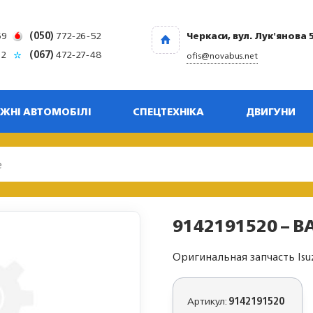
69
(050)
772-26-52
Черкаси, вул. Лук'янова 
32
(067)
472-27-48
ofis@novabus.net
ЖНІ АВТОМОБІЛІ
СПЕЦТЕХНІКА
ДВИГУНИ
9142191520 – BA
Оригинальная запчасть Isu
Артикул:
9142191520