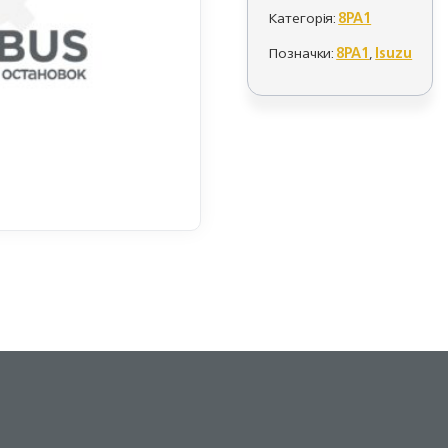
Категорія:
8PA1
Позначки:
8PA1
,
Isuzu