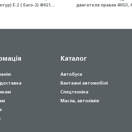
нтур) Е-2 ( Euro-2) 4HG1
двигателя правая 4HG1, 
NQR71 Isuzu
T ISUZU
рмація
Каталог
панію
Автобуси
 доставка
Вантажні автомобілі
икам
Спецтехніка
ам
Масла, автохімія
м
и