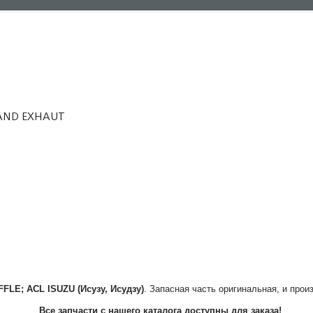
L AND EXHAUT
FFLE; ACL
ISUZU (Исузу, Исудзу)
. Запасная часть оригинальная, и прои
Все запчасти с нашего каталога доступны для заказа!