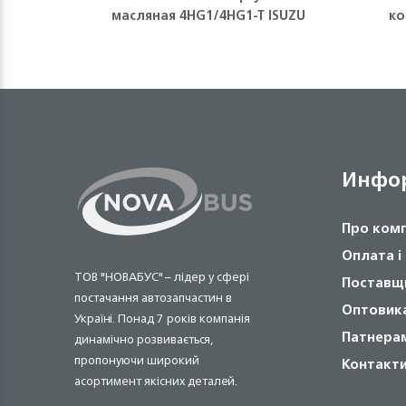
масляная 4HG1/4HG1-T ISUZU
ко
Инфо
Про ком
Оплата і
ТОВ "НОВАБУС" – лідер у сфері
Поставщ
постачання автозапчастин в
Оптовик
Україні. Понад 7 років компанія
Патнера
динамічно розвивається,
пропонуючи широкий
Контакт
асортимент якісних деталей.