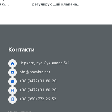
R75
регулирующий клапана
форсу
двигателя 4HG1, 4HG1-T, 4HE1
Isuzu
Контакти
Черкаси, вул. Лук'янова 5/1
ofis@novabus.net
+38 (0472) 31-80-20
+38 (0472) 31-80-20
+38 (050) 772-26-52
Мы принимаем