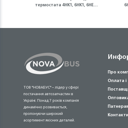
термостата 4HK1, 6HK1, 6HE1
6
Isuzu
Инфо
Про ком
Оплата і
ТОВ "НОВАБУС" – лідер у сфері
Поставщ
постачання автозапчастин в
Оптовик
Україні. Понад 7 років компанія
Патнера
динамічно розвивається,
пропонуючи широкий
Контакт
асортимент якісних деталей.