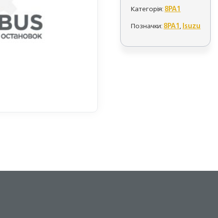
Категорія:
8PA1
Позначки:
8PA1
,
Isuzu