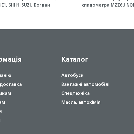
НЕ1, 6НН1 ISUZU Богдан
спидометра MZZ6U NQ
Isuzu
рмація
Каталог
панію
Автобуси
 доставка
Вантажні автомобілі
икам
Спецтехніка
ам
Масла, автохімія
м
и