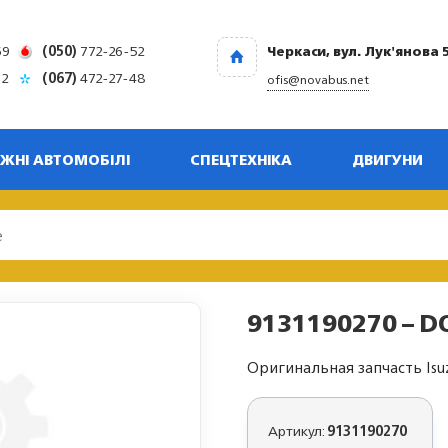
69
(050)
772-26-52
Черкаси, вул. Лук'янова 
32
(067)
472-27-48
ofis@novabus.net
ЖНІ АВТОМОБІЛІ
СПЕЦТЕХНІКА
ДВИГУНИ
9131190270 – D
Оригинальная запчасть Isu
Артикул:
9131190270