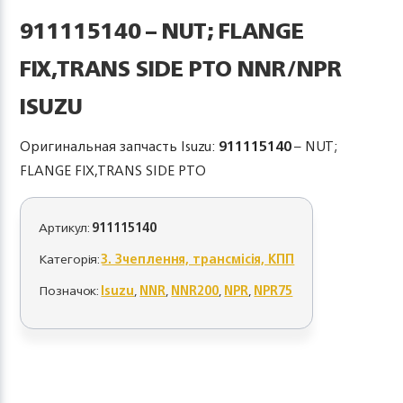
911115140 – NUT; FLANGE
FIX,TRANS SIDE PTO NNR/NPR
ISUZU
Оригинальная запчасть Isuzu:
911115140
– NUT;
FLANGE FIX,TRANS SIDE PTO
Артикул:
911115140
Категорія:
3. Зчеплення, трансмісія, КПП
Позначок:
Isuzu
,
NNR
,
NNR200
,
NPR
,
NPR75