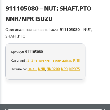
911105080 – NUT; SHAFT,PTO
NNR/NPR ISUZU
Оригинальная запчасть Isuzu:
911105080
– NUT;
SHAFT,PTO
Артикул:
911105080
Категорія:
3. Зчеплення, трансмісія, КПП
Позначок:
Isuzu
,
NNR
,
NNR200
,
NPR
,
NPR75