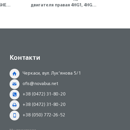
6HE1
двигателя правая 4HG1, 4HG1-
масля
T ISUZU
Контакти
Черкаси, вул. Лук'янова 5/1
ofis@novabus.net
+38 (0472) 31-80-20
+38 (0472) 31-80-20
+38 (050) 772-26-52
Мы принимаем