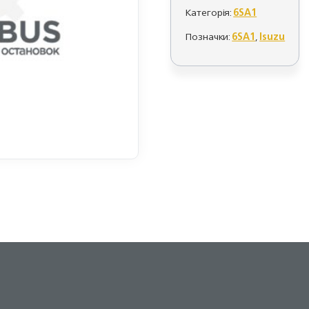
Категорія:
6SA1
Позначки:
6SA1
,
Isuzu