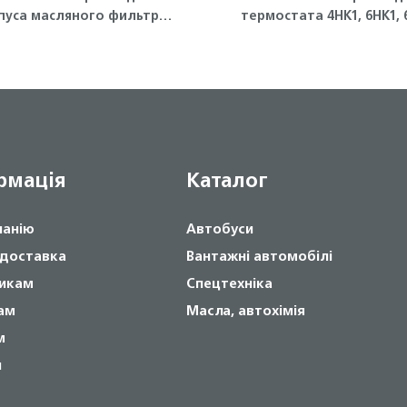
пуса масляного фильтра
термостата 4HK1, 6HK1, 
(малое) Isuzu
Isuzu
рмація
Каталог
панію
Автобуси
 доставка
Вантажні автомобілі
икам
Спецтехніка
ам
Масла, автохімія
м
и