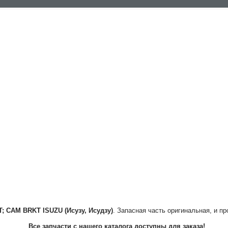
T; CAM BRKT
ISUZU (Исузу, Исудзу)
. Запасная часть оригинальная, и пр
Все запчасти с нашего каталога доступны для заказа!