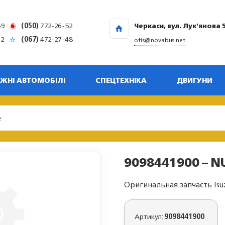
69
(050)
772-26-52
Черкаси, вул. Лук'янова 
32
(067)
472-27-48
ofis@novabus.net
ЖНІ АВТОМОБІЛІ
СПЕЦТЕХНІКА
ДВИГУНИ
9098441900 – N
Оригинальная запчасть Isu
Артикул:
9098441900