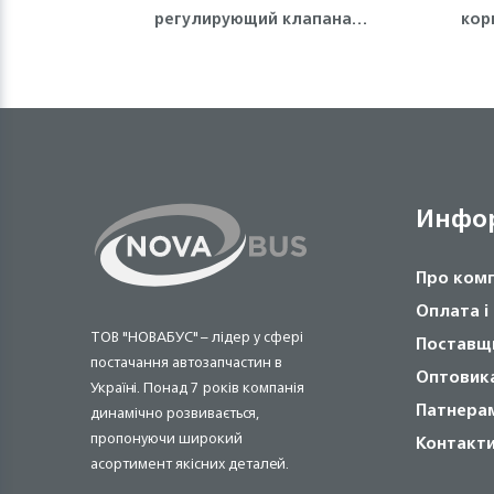
регулирующий клапана
кор
двигателя 4HG1, 4HG1-T, 4HE1
Isuzu
Инфо
Про ком
Оплата і
ТОВ "НОВАБУС" – лідер у сфері
Поставщ
постачання автозапчастин в
Оптовик
Україні. Понад 7 років компанія
Патнера
динамічно розвивається,
пропонуючи широкий
Контакт
асортимент якісних деталей.