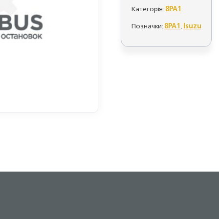
Категорія:
8PA1
Позначки:
8PA1
,
Isuzu