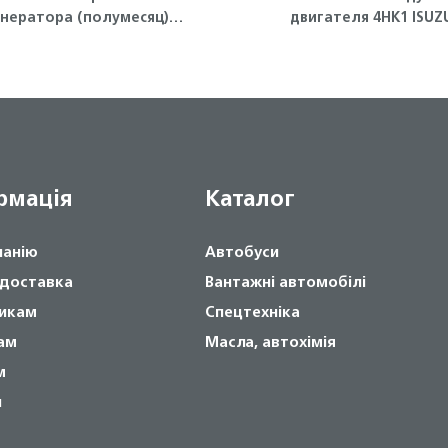
енератора (полумесяц)
двигателя 4HK1 ISU
4HG1-T, 4HK1 ISUZU
рмація
Каталог
панію
Автобуси
 доставка
Вантажні автомобілі
икам
Спецтехніка
ам
Масла, автохімія
м
и