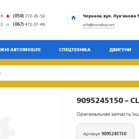
69
(050)
772-26-52
Черкаси, вул. Лук'янова 
32
(067)
472-27-48
ofis@novabus.net
ЖНІ АВТОМОБІЛІ
СПЕЦТЕХНІКА
ДВИГУНИ
9095245150 – CL
Оригинальная запчасть Isu
Артикул:
9095245150