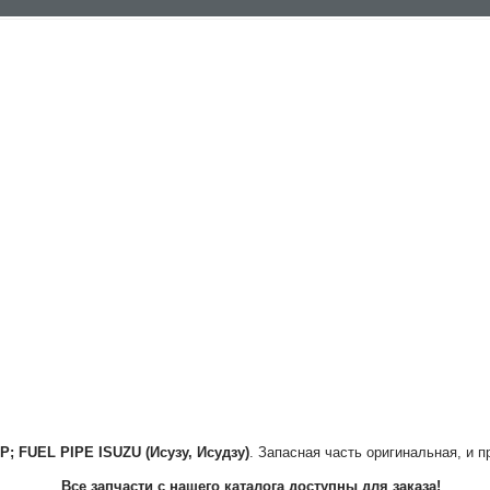
IP; FUEL PIPE
ISUZU (Исузу, Исудзу)
. Запасная часть оригинальная, и п
Все запчасти с нашего каталога доступны для заказа!