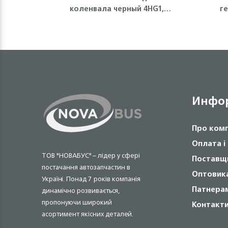
коленвала черный 4HG1,
г
4HG1-T, 4HE1, 4HK1, 6НЕ1, FVR
Isuzu
Инфо
Про ком
Оплата і
ТОВ "НОВАБУС" – лідер у сфері
Поставщ
постачання автозапчастин в
Оптовик
Україні. Понад 7 років компанія
Патнера
динамічно розвивається,
пропонуючи широкий
Контакт
асортимент якісних деталей.