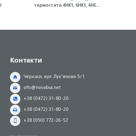
ZU
термостата 4HK1, 6HK1, 6HE1
конт
Isuzu
Контакти
Черкаси, вул. Лук'янова 5/1
ofis@novabus.net
+38 (0472) 31-80-20
+38 (0472) 31-80-20
+38 (050) 772-26-52
Мы принимаем