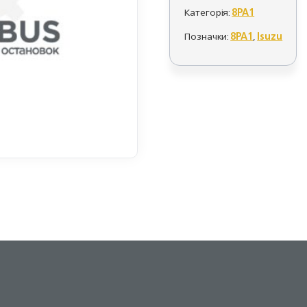
Категорія:
8PA1
Позначки:
8PA1
,
Isuzu