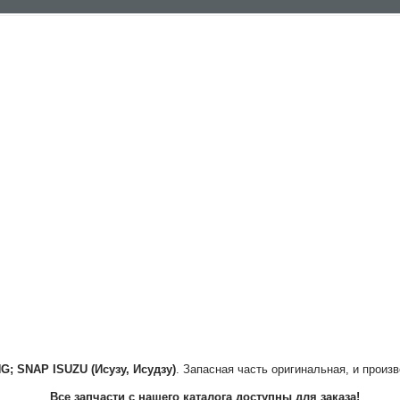
NG; SNAP
ISUZU (Исузу, Исудзу)
. Запасная часть оригинальная, и произ
Все запчасти с нашего каталога доступны для заказа!