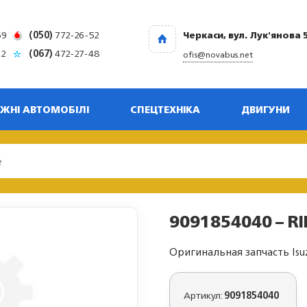
69
(050)
772-26-52
Черкаси, вул. Лук'янова 
32
(067)
472-27-48
ofis@novabus.net
ЖНІ АВТОМОБІЛІ
СПЕЦТЕХНІКА
ДВИГУНИ
9091854040 – RI
Оригинальная запчасть Isu
Артикул:
9091854040