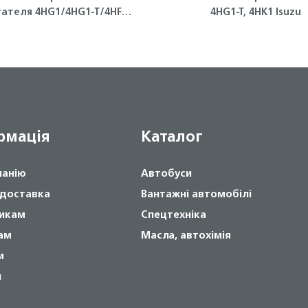
4HG1/4HG1-T/4HF1
4HG1-T, 4HK1 Isuzu
ISUZU
рмація
Каталог
панію
Автобуси
 доставка
Вантажні автомобілі
икам
Спецтехніка
ам
Масла, автохімія
м
и