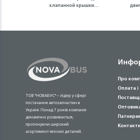
клапанной крышки
двигателя 
(полумесяц) 4HK1/4HG1 ISUZU
Инфо
Про ком
Оплата і
ТОВ "НОВАБУС" – лідер у сфері
Поставщ
постачання автозапчастин в
Оптовик
Україні. Понад 7 років компанія
Патнера
динамічно розвивається,
пропонуючи широкий
Контакт
асортимент якісних деталей.