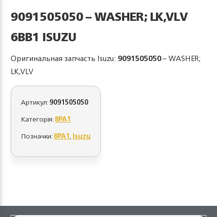
9091505050 – WASHER; LK,VLV
6BB1 ISUZU
Оригинальная запчасть Isuzu:
9091505050
– WASHER;
LK,VLV
Артикул:
9091505050
Категорія:
8PA1
Позначки:
8PA1
,
Isuzu