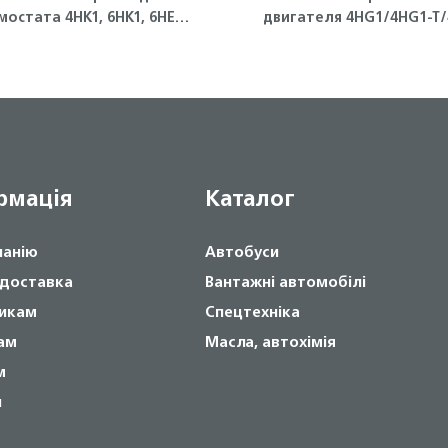
мостата 4HK1, 6HK1, 6HE1
двигателя 4HG1/4HG1-T/4HF1
Isuzu
ISUZU
рмація
Каталог
панію
Автобуси
 доставка
Вантажні автомобілі
икам
Спецтехніка
ам
Масла, автохімія
м
и