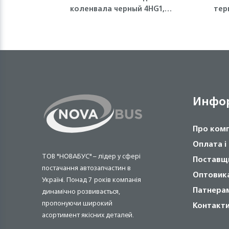
коленвала черный 4HG1,
тер
4HG1-T, 4HE1, 4HK1, 6НЕ1, FVR
Isuzu
Инфо
Про ком
Оплата і
ТОВ "НОВАБУС" – лідер у сфері
Поставщ
постачання автозапчастин в
Оптовик
Україні. Понад 7 років компанія
Патнера
динамічно розвивається,
пропонуючи широкий
Контакт
асортимент якісних деталей.