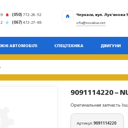
69
(050)
772-26-52
Черкаси, вул. Лук'янова 
32
(067)
472-27-48
ofis@novabus.net
ЖНІ АВТОМОБІЛІ
СПЕЦТЕХНІКА
ДВИГУНИ
9091114220 – NU
Оригинальная запчасть Isu
Артикул:
9091114220