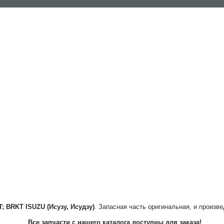
T; BRKT
ISUZU (Исузу, Исудзу)
. Запасная часть оригинальная, и произве
Все запчасти с нашего каталога доступны для заказа!