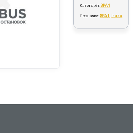
Категорія:
8PA1
Позначки:
8PA1
,
Isuzu