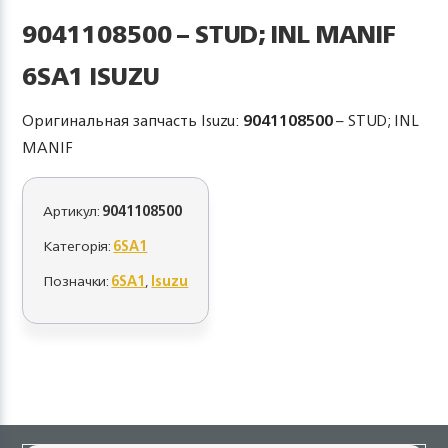
9041108500 – STUD; INL MANIF
6SA1 ISUZU
Оригинальная запчасть Isuzu:
9041108500
– STUD; INL
MANIF
Артикул:
9041108500
Категорія:
6SA1
Позначки:
6SA1
,
Isuzu