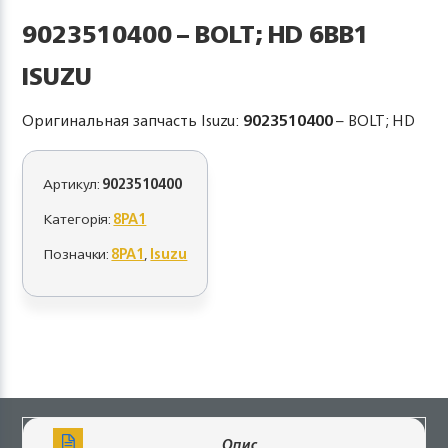
9023510400 – BOLT; HD 6BB1
ISUZU
Оригинальная запчасть Isuzu:
9023510400
– BOLT; HD
Артикул:
9023510400
Категорія:
8PA1
Позначки:
8PA1
,
Isuzu
Опис