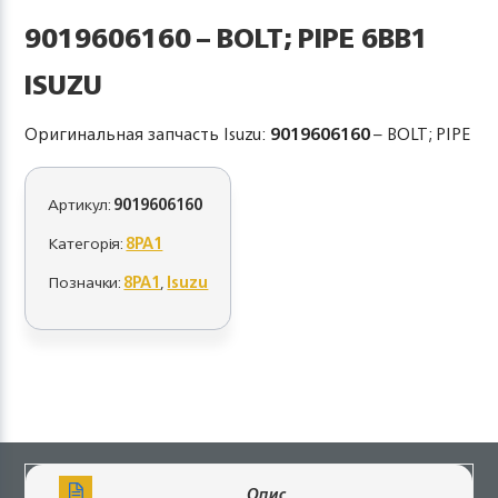
9019606160 – BOLT; PIPE 6BB1
ISUZU
Оригинальная запчасть Isuzu:
9019606160
– BOLT; PIPE
Артикул:
9019606160
Категорія:
8PA1
Позначки:
8PA1
,
Isuzu
Опис