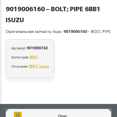
9019006160 – BOLT; PIPE 6BB1
ISUZU
Оригинальная запчасть Isuzu:
9019006160
– BOLT; PIPE
Артикул:
9019006160
Категорія:
8PA1
Позначки:
8PA1
,
Isuzu
Опис