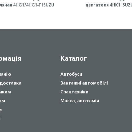
ляная 4HG1/4HG1-T ISUZU
двигателя 4HK1 ISU
рмація
Каталог
панію
Автобуси
 доставка
Вантажні автомобілі
икам
Спецтехніка
ам
Масла, автохімія
м
и