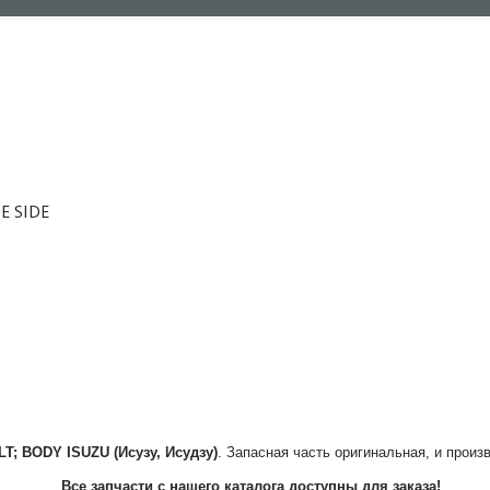
E SIDE
LT; BODY
ISUZU (Исузу, Исудзу)
. Запасная часть оригинальная, и произ
Все запчасти с нашего каталога доступны для заказа!