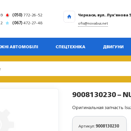
69
(050)
772-26-52
Черкаси, вул. Лук'янова 
32
(067)
472-27-48
ofis@novabus.net
ЖНІ АВТОМОБІЛІ
СПЕЦТЕХНІКА
ДВИГУНИ
9008130230 – N
Оригинальная запчасть Isu
Артикул:
9008130230