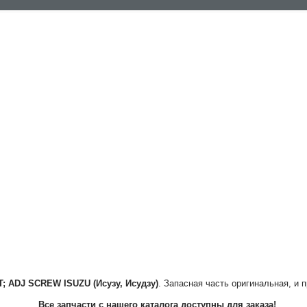
T; ADJ SCREW
ISUZU (Исузу, Исудзу)
. Запасная часть оригинальная, и 
Все запчасти с нашего каталога доступны для заказа!