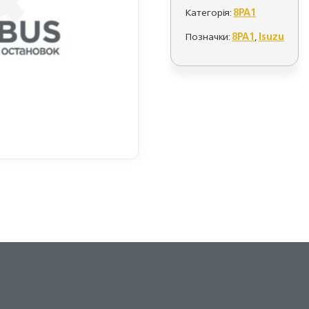
Категорія:
8PA1
Позначки:
8PA1
,
Isuzu