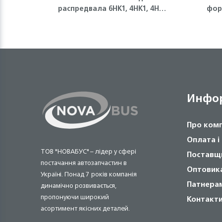
распредвала 6HK1, 4HK1, 4HG1,
фор
4HG1-T Isuzu
Инфо
Про ком
Оплата і
ТОВ "НОВАБУС" – лідер у сфері
Поставщ
постачання автозапчастин в
Оптовик
Україні. Понад 7 років компанія
Патнера
динамічно розвивається,
пропонуючи широкий
Контакт
асортимент якісних деталей.