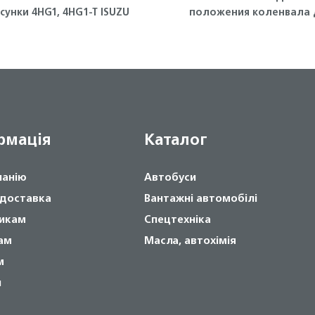
сунки 4HG1, 4HG1-T ISUZU
положения коленвала 
4JJ1-T, NLR85 Isuzu
рмація
Каталог
панію
Автобуси
 доставка
Вантажні автомобілі
икам
Спецтехніка
ам
Масла, автохімія
м
и