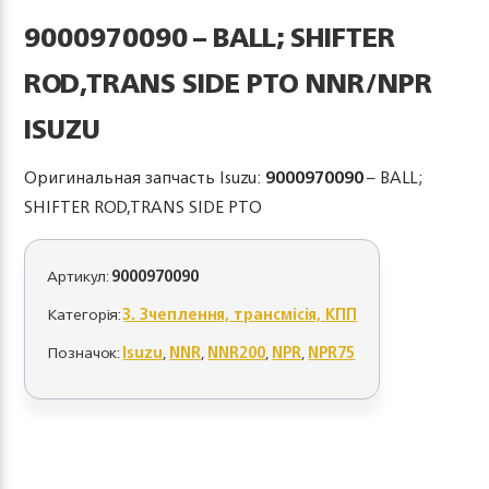
9000970090 – BALL; SHIFTER
ROD,TRANS SIDE PTO NNR/NPR
ISUZU
Оригинальная запчасть Isuzu:
9000970090
– BALL;
SHIFTER ROD,TRANS SIDE PTO
Артикул:
9000970090
Категорія:
3. Зчеплення, трансмісія, КПП
Позначок:
Isuzu
,
NNR
,
NNR200
,
NPR
,
NPR75