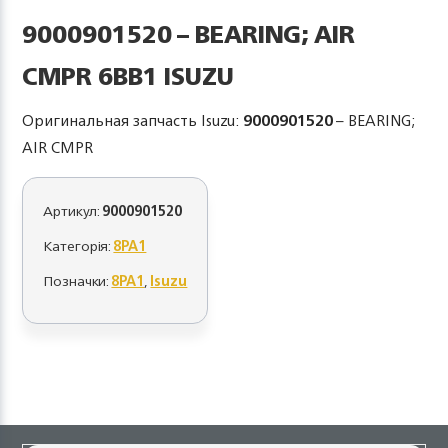
9000901520 – BEARING; AIR
CMPR 6BB1 ISUZU
Оригинальная запчасть Isuzu:
9000901520
– BEARING;
AIR CMPR
Артикул:
9000901520
Категорія:
8PA1
Позначки:
8PA1
,
Isuzu