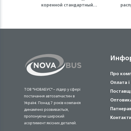
коренной стандартный
расп
(голубой) 4HE1, 4HF1, 4HG1,
4HK1, NQR71/75 Isuzu
Инфо
Про ком
Оплата і
ТОВ "НОВАБУС" – лідер у сфері
Поставщ
постачання автозапчастин в
Оптовик
Україні. Понад 7 років компанія
Патнера
динамічно розвивається,
пропонуючи широкий
Контакт
асортимент якісних деталей.