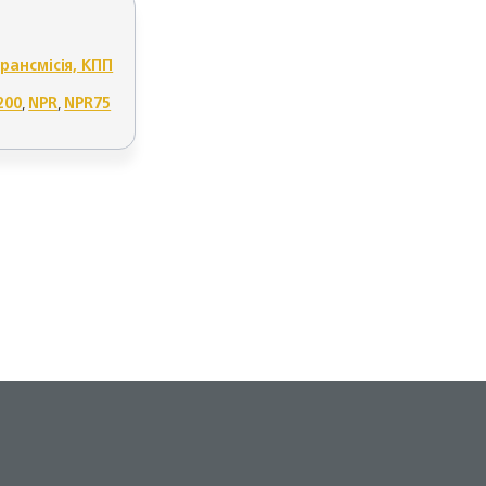
трансмісія, КПП
200
,
NPR
,
NPR75