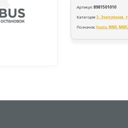
Артикул:
8981501010
Категорія:
3. Зчеплення, 
Позначок:
Isuzu
,
NNR
,
NNR