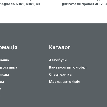
редвала 6HK1, 4HK1, 4HG1,
двигателя правая 4HG1, 
4HG1-T Isuzu
T ISUZU
рмація
Каталог
панію
Автобуси
 доставка
Вантажні автомобілі
икам
Спецтехніка
ам
Масла, автохімія
м
и