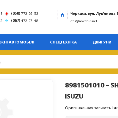
69
(050)
772-26-52
Черкаси, вул. Лук'янова 
32
(067)
472-27-48
ofis@novabus.net
ЖНІ АВТОМОБІЛІ
СПЕЦТЕХНІКА
ДВИГУНИ
8981501010 – S
ISUZU
Оригинальная запчасть Isu