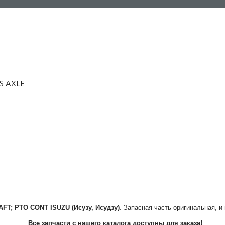
S AXLE
AFT; PTO CONT
ISUZU (Исузу, Исудзу)
. Запасная часть оригинальная, и
Все запчасти с нашего каталога доступны для заказа!