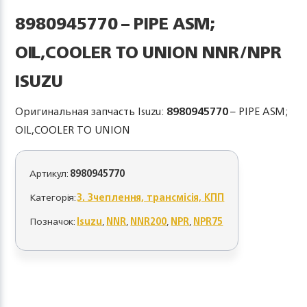
8980945770 – PIPE ASM;
OIL,COOLER TO UNION NNR/NPR
ISUZU
Оригинальная запчасть Isuzu:
8980945770
– PIPE ASM;
OIL,COOLER TO UNION
Артикул:
8980945770
Категорія:
3. Зчеплення, трансмісія, КПП
Позначок:
Isuzu
,
NNR
,
NNR200
,
NPR
,
NPR75