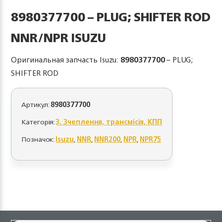
8980377700 – PLUG; SHIFTER ROD
NNR/NPR ISUZU
Оригинальная запчасть Isuzu:
8980377700
– PLUG;
SHIFTER ROD
Артикул:
8980377700
Категорія:
3. Зчеплення, трансмісія, КПП
Позначок:
Isuzu
,
NNR
,
NNR200
,
NPR
,
NPR75