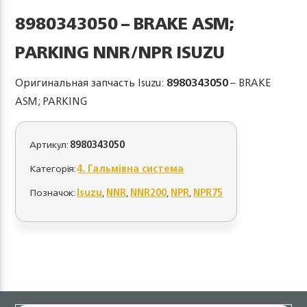
8980343050 – BRAKE ASM;
PARKING NNR/NPR ISUZU
Оригинальная запчасть Isuzu:
8980343050
– BRAKE
ASM; PARKING
Артикул:
8980343050
Категорія:
4. Гальмівна система
Позначок:
Isuzu
,
NNR
,
NNR200
,
NPR
,
NPR75