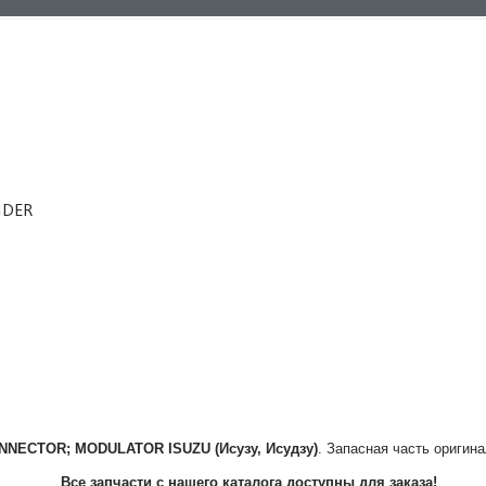
NDER
NNECTOR; MODULATOR
ISUZU (Исузу, Исудзу)
. Запасная часть оригина
Все запчасти с нашего каталога доступны для заказа!