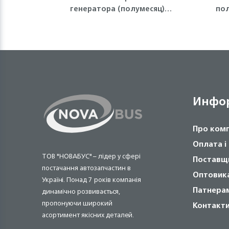
генератора (полумесяц)
по
4HG1-T, 4HK1 ISUZU
Инфо
Про ком
Оплата і
ТОВ "НОВАБУС" – лідер у сфері
Поставщ
постачання автозапчастин в
Оптовик
Україні. Понад 7 років компанія
Патнера
динамічно розвивається,
пропонуючи широкий
Контакт
асортимент якісних деталей.