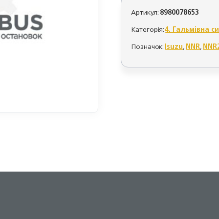
Артикул:
8980078653
Категорія:
4. Гальмівна с
Позначок:
Isuzu
,
NNR
,
NNR