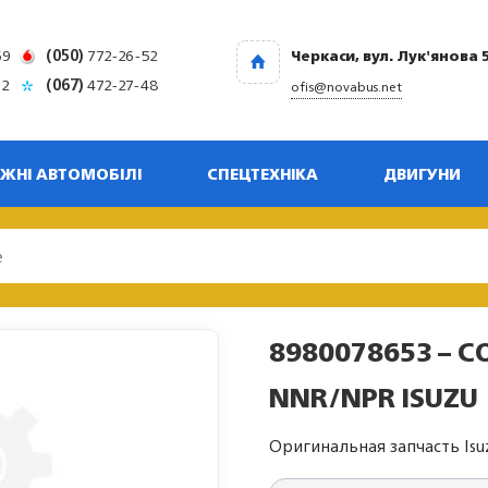
69
(050)
772-26-52
Черкаси, вул. Лук'янова 
32
(067)
472-27-48
ofis@novabus.net
ЖНІ АВТОМОБІЛІ
СПЕЦТЕХНІКА
ДВИГУНИ
8980078653 – 
NNR/NPR ISUZU
Оригинальная запчасть Isu