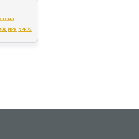
истема
200
,
NPR
,
NPR75