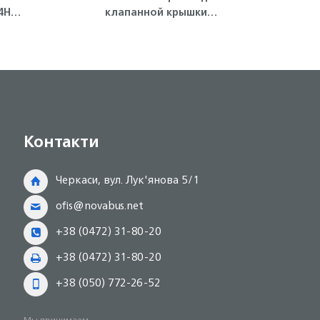
4HG1,
клапанной крышки
4HG
(полумесяц) 4HK1/4HG1 ISUZU
Контакти
Черкаси, вул. Лук'янова 5/1
ofis@novabus.net
+38 (0472) 31-80-20
+38 (0472) 31-80-20
+38 (050) 772-26-52
Мы принимаем