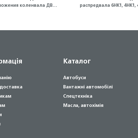
ложения коленвала ДВС
распредвала 6HK1, 4HK1, 
4JJ1-T, NLR85 Isuzu
4HG1-T Isuzu
рмація
Каталог
панію
Автобуси
 доставка
Вантажні автомобілі
икам
Спецтехніка
ам
Масла, автохімія
м
и