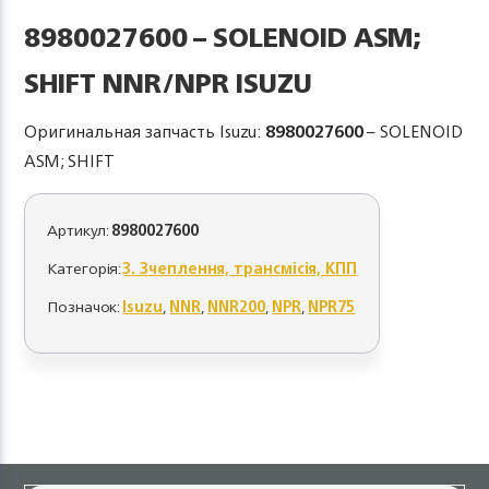
8980027600 – SOLENOID ASM;
SHIFT NNR/NPR ISUZU
Оригинальная запчасть Isuzu:
8980027600
– SOLENOID
ASM; SHIFT
Артикул:
8980027600
Категорія:
3. Зчеплення, трансмісія, КПП
Позначок:
Isuzu
,
NNR
,
NNR200
,
NPR
,
NPR75