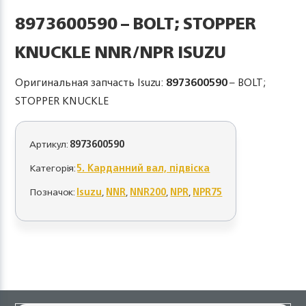
8973600590 – BOLT; STOPPER
KNUCKLE NNR/NPR ISUZU
Оригинальная запчасть Isuzu:
8973600590
– BOLT;
STOPPER KNUCKLE
Артикул:
8973600590
Категорія:
5. Карданний вал, підвіска
Позначок:
Isuzu
,
NNR
,
NNR200
,
NPR
,
NPR75