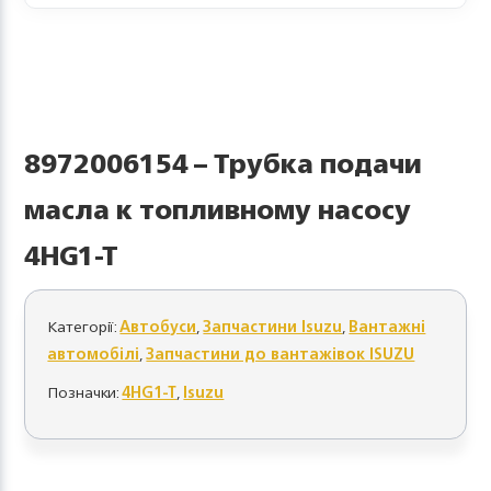
8972006154 – Трубка подачи
масла к топливному насосу
4HG1-T
Категорії:
Автобуси
,
Запчастини Isuzu
,
Вантажні
автомобілі
,
Запчастини до вантажівок ISUZU
Позначки:
4HG1-T
,
Isuzu