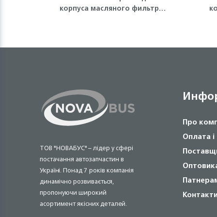
корпуса масляного фильтра
к
(малое) Isuzu
4HG
Инфо
Про ком
Оплата і
ТОВ "НОВАБУС" – лідер у сфері
Поставщ
постачання автозапчастин в
Оптовик
Україні. Понад 7 років компанія
Патнера
динамічно розвивається,
пропонуючи широкий
Контакт
асортимент якісних деталей.