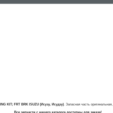
ING KIT; FRT BRK
ISUZU (Исузу, Исудзу)
. Запасная часть оригинальная,
Все запчасти с нашего каталога доступны для заказа!