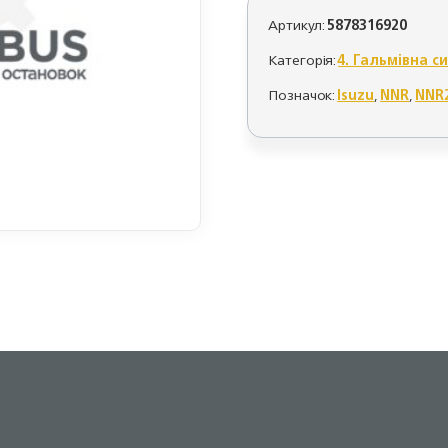
Артикул:
5878316920
Категорія:
4. Гальмівна с
Позначок:
Isuzu
,
NNR
,
NNR