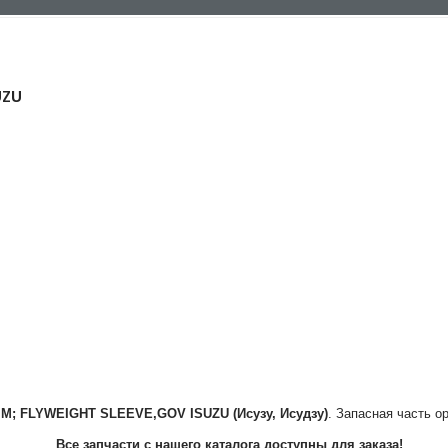
UZU
IM; FLYWEIGHT SLEEVE,GOV
ISUZU (Исузу, Исудзу)
. Запасная часть о
Все запчасти с нашего каталога доступны для заказа!