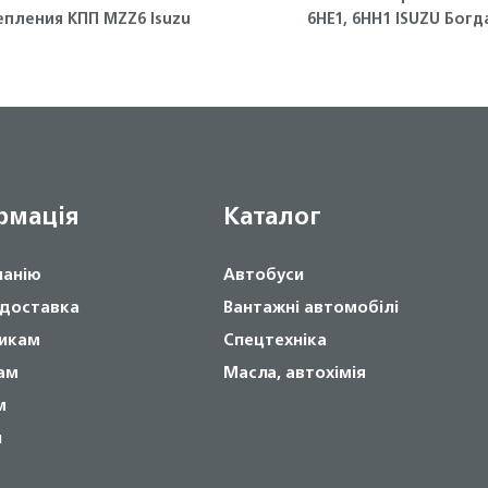
епления КПП MZZ6 Isuzu
6НЕ1, 6НН1 ISUZU Богд
рмація
Каталог
панію
Автобуси
 доставка
Вантажні автомобілі
икам
Спецтехніка
ам
Масла, автохімія
м
и