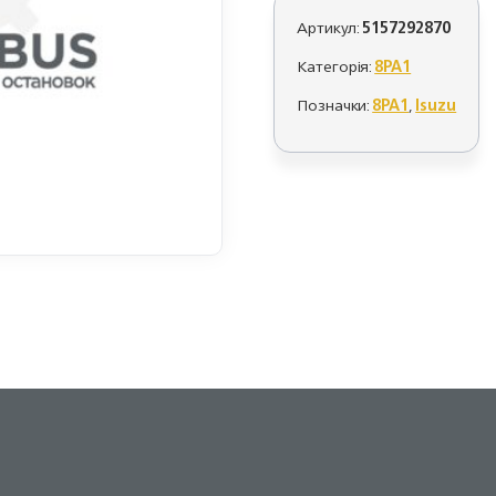
Артикул:
5157292870
Категорія:
8PA1
Позначки:
8PA1
,
Isuzu