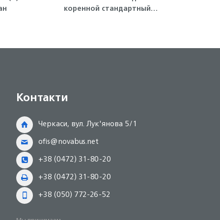
ан
коренной стандартный
4HG
(голубой) 4HE1, 4HF1, 4HG1,
4HK1, NQR71/75 Isuzu
Контакти
Черкаси, вул. Лук'янова 5/1
ofis@novabus.net
+38 (0472) 31-80-20
+38 (0472) 31-80-20
+38 (050) 772-26-52
Мы принимаем