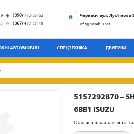
69
(050)
772-26-52
Черкаси, вул. Лук'янова 
32
(067)
472-27-48
ofis@novabus.net
ЖНІ АВТОМОБІЛІ
СПЕЦТЕХНІКА
ДВИГУНИ
5157292870 – S
6BB1 ISUZU
Оригинальная запчасть Isu