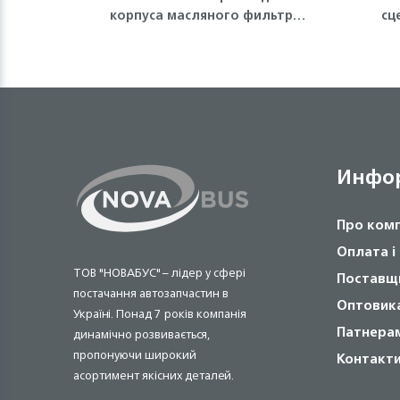
корпуса масляного фильтра
сц
(малое) Isuzu
Инфо
Про ком
Оплата і
ТОВ "НОВАБУС" – лідер у сфері
Поставщ
постачання автозапчастин в
Оптовик
Україні. Понад 7 років компанія
Патнера
динамічно розвивається,
пропонуючи широкий
Контакт
асортимент якісних деталей.