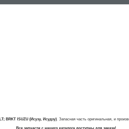
LT; BRKT
ISUZU (Исузу, Исудзу)
. Запасная часть оригинальная, и произ
Все запчасти с нашего каталога доступны для заказа!