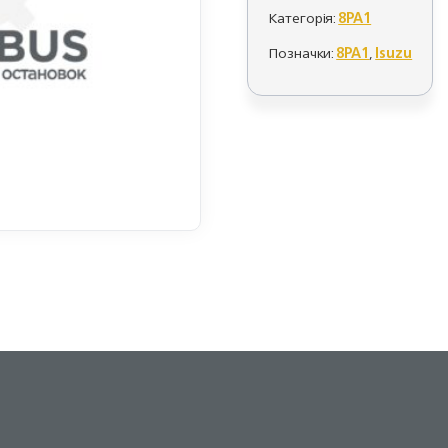
Категорія:
8PA1
Позначки:
8PA1
,
Isuzu