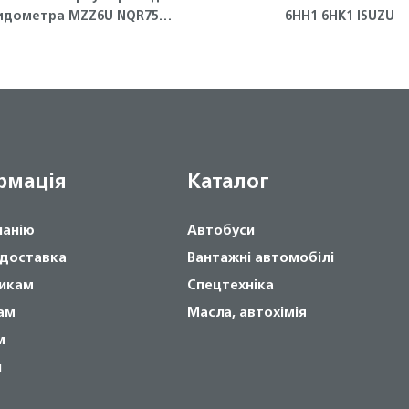
идометра MZZ6U NQR75
6HH1 6HK1 ISUZU
Isuzu
рмація
Каталог
панію
Автобуси
 доставка
Вантажні автомобілі
икам
Спецтехніка
ам
Масла, автохімія
м
и