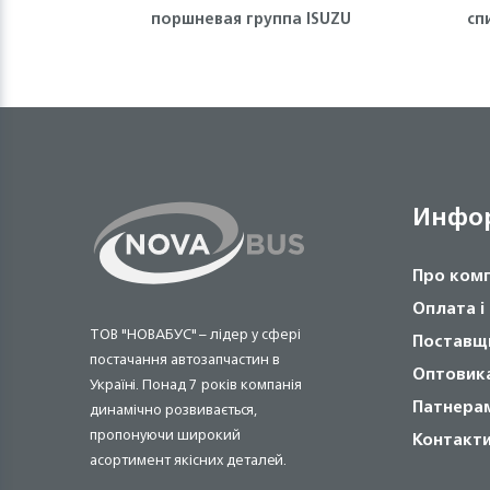
поршневая группа ISUZU
сп
Инфо
Про ком
Оплата і
ТОВ "НОВАБУС" – лідер у сфері
Поставщ
постачання автозапчастин в
Оптовик
Україні. Понад 7 років компанія
Патнера
динамічно розвивається,
пропонуючи широкий
Контакт
асортимент якісних деталей.