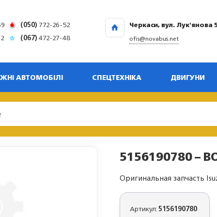
69
(050)
772-26-52
Черкаси, вул. Лук'янова 
32
(067)
472-27-48
ofis@novabus.net
ЖНІ АВТОМОБІЛІ
СПЕЦТЕХНІКА
ДВИГУНИ
5156190780 – BO
Оригинальная запчасть Isu
Артикул:
5156190780