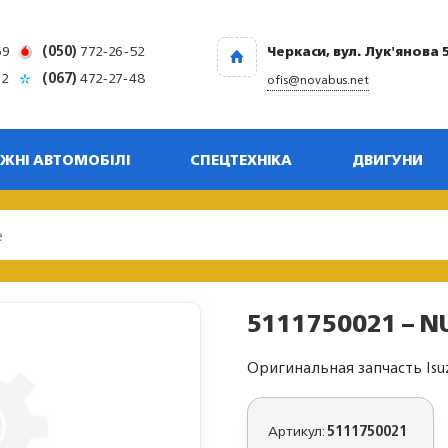
69
(050)
772-26-52
Черкаси, вул. Лук'янова 
32
(067)
472-27-48
ofis@novabus.net
ЖНІ АВТОМОБІЛІ
СПЕЦТЕХНІКА
ДВИГУНИ
5111750021 – N
Оригинальная запчасть Isu
Артикул:
5111750021