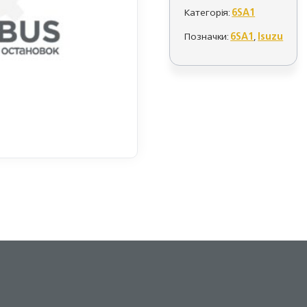
Категорія:
6SA1
Позначки:
6SA1
,
Isuzu