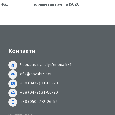
4HG1-
поршневая группа ISUZU
ко
(гол
4
Контакти
Черкаси, вул. Лук'янова 5/1
ofis@novabus.net
+38 (0472) 31-80-20
+38 (0472) 31-80-20
+38 (050) 772-26-52
Мы принимаем