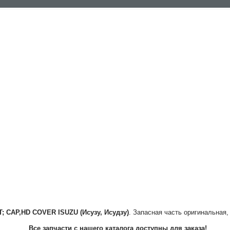
T; CAP,HD COVER
ISUZU (Исузу, Исудзу)
. Запасная часть оригинальная,
Все запчасти с нашего каталога доступны для заказа!