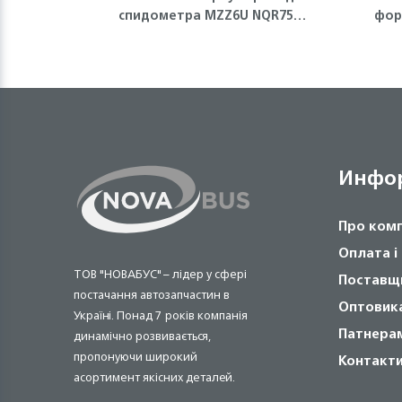
спидометра MZZ6U NQR75
фор
Isuzu
Инфо
Про ком
Оплата і
ТОВ "НОВАБУС" – лідер у сфері
Поставщ
постачання автозапчастин в
Оптовик
Україні. Понад 7 років компанія
Патнера
динамічно розвивається,
пропонуючи широкий
Контакт
асортимент якісних деталей.