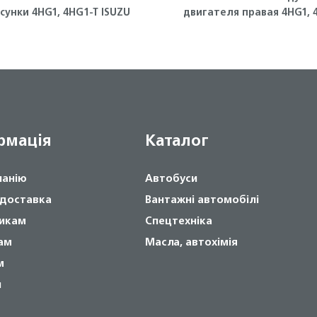
сунки 4HG1, 4HG1-T ISUZU
двигателя правая 4HG1, 
T ISUZU
рмація
Каталог
панію
Автобуси
 доставка
Вантажні автомобілі
икам
Спецтехніка
ам
Масла, автохімія
м
и