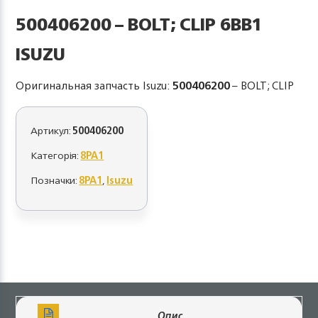
500406200 – BOLT; CLIP 6BB1
ISUZU
Оригинальная запчасть Isuzu:
500406200
– BOLT; CLIP
Артикул:
500406200
Категорія:
8PA1
Позначки:
8PA1
,
Isuzu
Опис