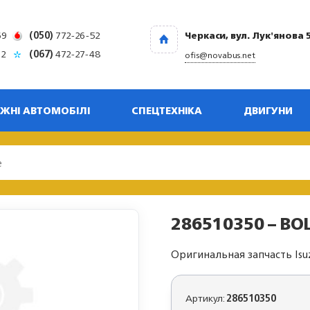
69
(050)
772-26-52
Черкаси, вул. Лук'янова 
32
(067)
472-27-48
ofis@novabus.net
ЖНІ АВТОМОБІЛІ
СПЕЦТЕХНІКА
ДВИГУНИ
286510350 – BO
Оригинальная запчасть Isu
Артикул:
286510350