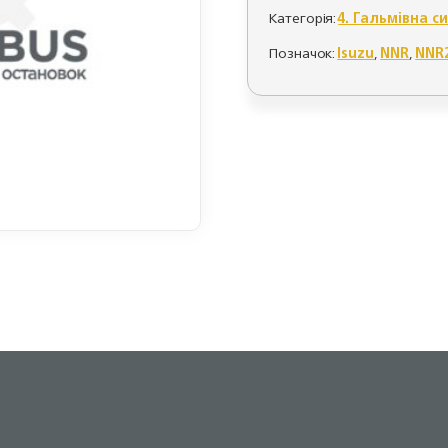
Категорія:
4. Гальмівна с
Позначок:
Isuzu
,
NNR
,
NNR