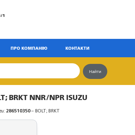
5/1
ПРО КОМПАНІЮ
КОНТАКТИ
Найти
LT; BRKT NNR/NPR ISUZU
zu:
286510350
– BOLT; BRKT