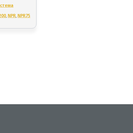
истема
200
,
NPR
,
NPR75