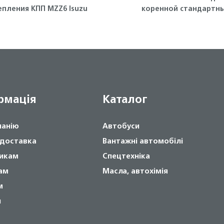
епления КПП MZZ6 Isuzu
коренной стандартн
(голубой) 4HE1, 4HF1, 4
4HK1, NQR71/75 Isuzu
рмація
Каталог
панію
Автобуси
 доставка
Вантажні автомобілі
икам
Спецтехніка
ам
Масла, автохімія
м
и