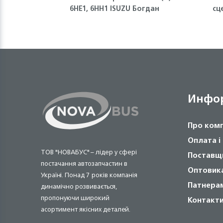
6НЕ1, 6НН1 ISUZU Богдан
сц
Инфо
Про ком
Оплата і
ТОВ "НОВАБУС" – лідер у сфері
Поставщ
постачання автозапчастин в
Оптовик
Україні. Понад 7 років компанія
Патнера
динамічно розвивається,
пропонуючи широкий
Контакт
асортимент якісних деталей.