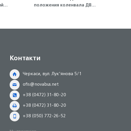
ый
положения коленвала ДВС
ген
HG1,
4JJ1-T, NLR85 Isuzu
Контакти
Черкаси, вул. Лук'янова 5/1
ofis@novabus.net
+38 (0472) 31-80-20
+38 (0472) 31-80-20
+38 (050) 772-26-52
Мы принимаем