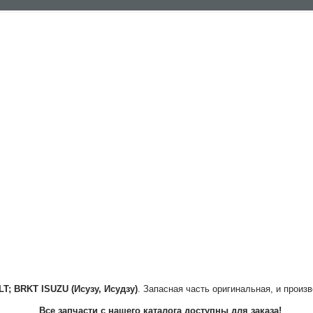
LT; BRKT
ISUZU (Исузу, Исудзу)
. Запасная часть оригинальная, и произ
Все запчасти с нашего каталога доступны для заказа!