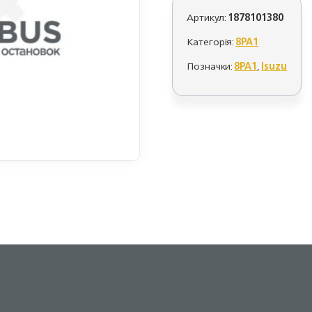
Артикул:
1878101380
Категорія:
8PA1
Позначки:
8PA1
,
Isuzu