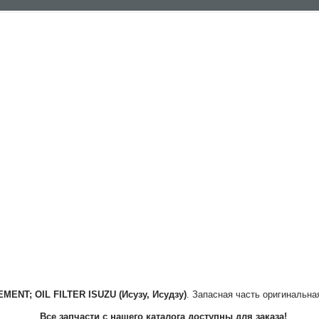
EMENT; OIL FILTER
ISUZU (Исузу, Исудзу)
. Запасная часть оригинальна
Все запчасти с нашего каталога доступны для заказа!