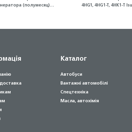
енератора (полумесяц)
4HG1, 4HG1-T, 4HK1-T Is
4HG1-T, 4HK1 ISUZU
рмація
Каталог
панію
Автобуси
 доставка
Вантажні автомобілі
икам
Спецтехніка
ам
Масла, автохімія
м
и