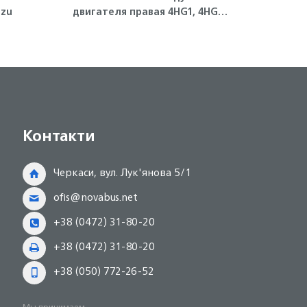
uzu
двигателя правая 4HG1, 4HG1-
форсу
T ISUZU
Контакти
Черкаси, вул. Лук'янова 5/1
ofis@novabus.net
+38 (0472) 31-80-20
+38 (0472) 31-80-20
+38 (050) 772-26-52
Мы принимаем