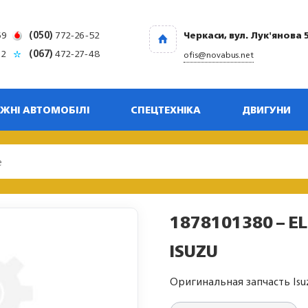
69
(050)
772-26-52
Черкаси, вул. Лук'янова 
32
(067)
472-27-48
ofis@novabus.net
ЖНІ АВТОМОБІЛІ
СПЕЦТЕХНІКА
ДВИГУНИ
1878101380 – EL
ISUZU
Оригинальная запчасть Isu